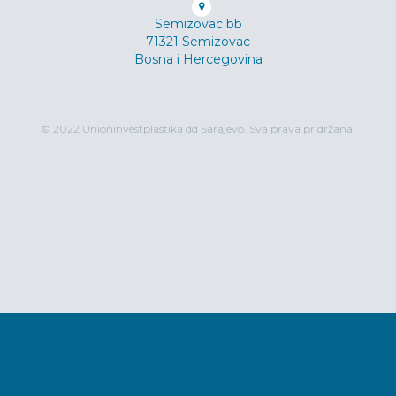
Semizovac bb
71321 Semizovac
Bosna i Hercegovina
© 2022 Unioninvestplastika dd Sarajevo. Sva prava pridržana.