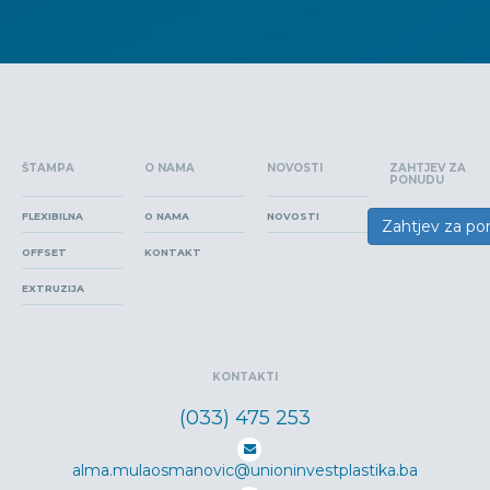
ŠTAMPA
O NAMA
NOVOSTI
ZAHTJEV ZA
PONUDU
FLEXIBILNA
O NAMA
NOVOSTI
Zahtjev za p
OFFSET
KONTAKT
EXTRUZIJA
KONTAKTI
(033) 475 253
alma.mulaosmanovic@unioninvestplastika.ba