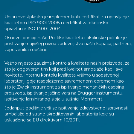
Unioninvestplasika je implementirala certifikat za upravljanje
kvalitetom ISO 9001:2008 i certifikat za okolinsko
upravljanje ISO 14001:2004
Osnovni princip naše Politike kvaliteta i okolinske politike je
postizanje najvišeg nivoa zadovoljstva naših kupaca, partnera,
zaposlenika i opštine.
Važno mjesto zauzima kontrola kvalitete naših proizvoda, za
što je odgovoran tim koji prati kvalitet ambalaže kao i sve
novitete. Internu kontolu kvaliteta vršimo u sopstvenoj
laboratoriji gdje raspolažemo savremenom opremom kao
što je Zwick instrument za ispitivanje mehaničkih osobina
proizvoda, ispitivanje jačine vara na Brugger instrumentu,
ispitivanje laminiranog sloja u sušnici Memmert.
Jedanput godišnje vrši se ispitivanje zdravstvene ispravnosti
ambalaže od strane akreditovanih laboratorija koje su
usklađene sa EU direktivom 10/2011.