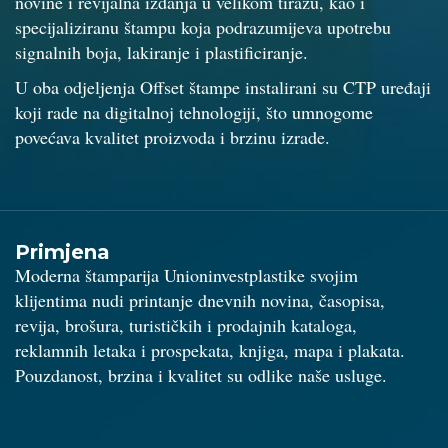
novine i revijalna izdanja u velikom tiražu, kao i
specijaliziranu štampu koja podrazumijeva upotrebu
signalnih boja, lakiranje i plastificiranje.
U oba odjeljenja Offset štampe instalirani su CTP uređaji
koji rade na digitalnoj tehnologiji, što umnogome
povećava kvalitet proizvoda i brzinu izrade.
Primjena
Moderna štamparija Unioninvestplastike svojim
klijentima nudi printanje dnevnih novina, časopisa,
revija, brošura, turističkih i prodajnih kataloga,
reklamnih letaka i prospekata, knjiga, mapa i plakata.
Pouzdanost, brzina i kvalitet su odlike naše usluge.