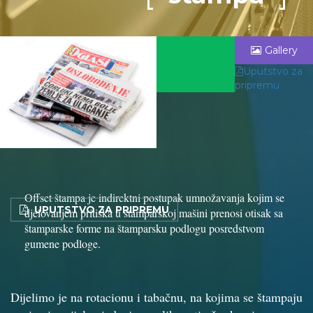
Gallery
Uputstvo za
pripremu
Offset štampa je indirektni postupak umnožavanja kojim se
UPUTSTVO ZA PRIPREMU
djelovanjem pritiska u štamparskoj mašini prenosi otisak sa
štamparske forme na štamparsku podlogu posredstvom
gumene podloge.
Dijelimo je na rotacionu i tabačnu, na kojima se štampaju